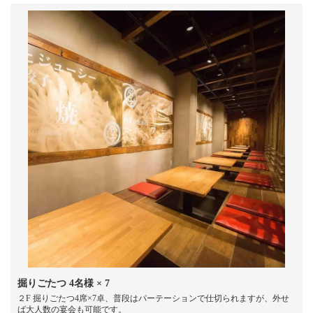
掘りごたつ
4名様
× 7
２F 掘りごたつ4席×7卓、普段はパーテーションで仕切られますが、外せ
ば大人数の宴会も可能です。