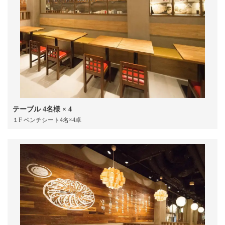
テーブル
4名様
× 4
１F ベンチシート4名×4卓