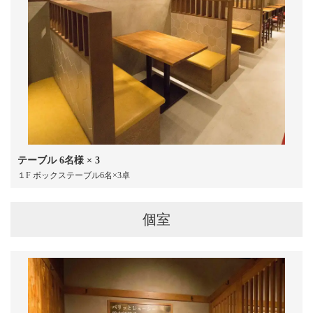
テーブル
6名様
× 3
１F ボックステーブル6名×3卓
個室