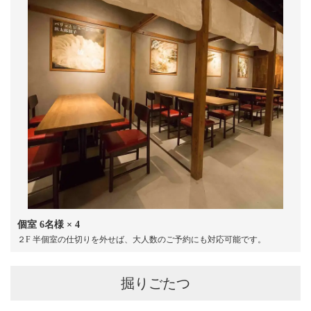
この店舗情報をシェアする
お席 | 【浜松居酒屋】浜松餃子 浜太郎（浜松駅前店）
静岡県浜松市中央区田町330-22
https://hamatarou-ta.owst.jp/seats
お店情報をコピー
個室
6名様
× 4
２F 半個室の仕切りを外せば、大人数のご予約にも対応可能です。
閉じる
掘りごたつ