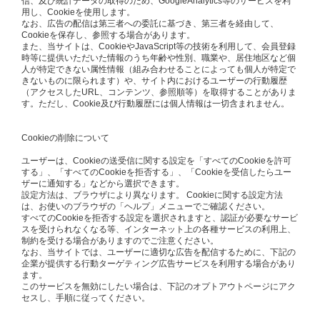
信、及び統計データの取得のため、GoogleAnalytics等のサービスを利
用し、Cookieを使用します。
なお、広告の配信は第三者への委託に基づき、第三者を経由して、
Cookieを保存し、参照する場合があります。
また、当サイトは、CookieやJavaScript等の技術を利用して、会員登録
時等に提供いただいた情報のうち年齢や性別、職業や、居住地区など個
人が特定できない属性情報（組み合わせることによっても個人が特定で
きないものに限られます）や、サイト内におけるユーザーの行動履歴
（アクセスしたURL、コンテンツ、参照順等）を取得することがありま
す。ただし、Cookie及び行動履歴には個人情報は一切含まれません。
Cookieの削除について
ユーザーは、Cookieの送受信に関する設定を「すべてのCookieを許可
する」、「すべてのCookieを拒否する」、「Cookieを受信したらユー
ザーに通知する」などから選択できます。
設定方法は、ブラウザにより異なります。 Cookieに関する設定方法
は、お使いのブラウザの「ヘルプ」メニューでご確認ください。
すべてのCookieを拒否する設定を選択されますと、認証が必要なサービ
スを受けられなくなる等、インターネット上の各種サービスの利用上、
制約を受ける場合がありますのでご注意ください。
なお、当サイトでは、ユーザーに適切な広告を配信するために、下記の
企業が提供する行動ターゲティング広告サービスを利用する場合があり
ます。
このサービスを無効にしたい場合は、下記のオプトアウトページにアク
セスし、手順に従ってください。