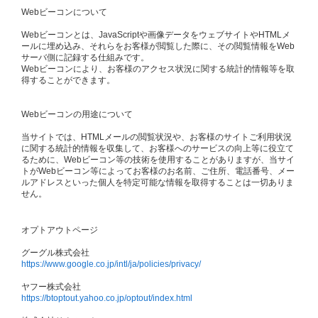
Webビーコンについて
Webビーコンとは、JavaScriptや画像データをウェブサイトやHTMLメ
ールに埋め込み、それらをお客様が閲覧した際に、その閲覧情報をWeb
サーバ側に記録する仕組みです。
Webビーコンにより、お客様のアクセス状況に関する統計的情報等を取
得することができます。
Webビーコンの用途について
当サイトでは、HTMLメールの閲覧状況や、お客様のサイトご利用状況
に関する統計的情報を収集して、お客様へのサービスの向上等に役立て
るために、Webビーコン等の技術を使用することがありますが、当サイ
トがWebビーコン等によってお客様のお名前、ご住所、電話番号、メー
ルアドレスといった個人を特定可能な情報を取得することは一切ありま
せん。
オプトアウトページ
グーグル株式会社
https://www.google.co.jp/intl/ja/policies/privacy/
ヤフー株式会社
https://btoptout.yahoo.co.jp/optout/index.html