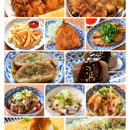
この店舗情報をシェアする
写真 | 【浜松居酒屋】浜松餃子 浜太郎（浜松駅前店）
静岡県浜松市中央区田町330-22
https://hamatarou-ta.owst.jp/gallery
お店情報をコピー