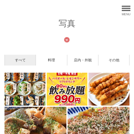
MENU
写真
すべて
料理
店内・外観
その他