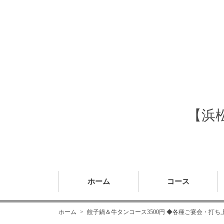
【浜
ホーム
コース
ホーム
餃子鍋＆牛タンコース3500円 ◆各種ご宴会・打