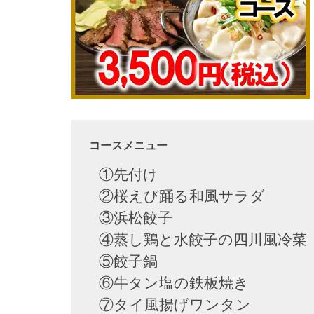
コースメニュー
①先付け
②桜えび踊る和風サラダ
③浜松餃子
④蒸し鶏と水餃子の四川風冷
⑤餃子鍋
⑥牛タン塩の鉄板焼き
⑦タイ風揚げワンタン